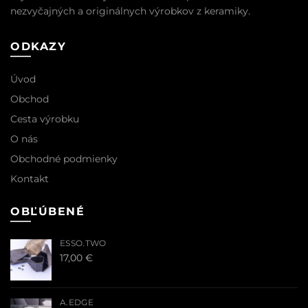
nezvyčajných a originálnych výrobkov z keramiky.
ODKAZY
Úvod
Obchod
Cesta výrobku
O nás
Obchodné podmienky
Kontakt
OBĽÚBENÉ
ESSO.TWO
17,00
€
A.EDGE