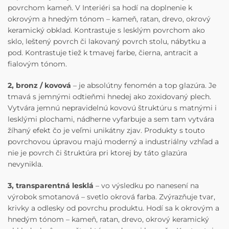
povrchom kameň. V Interiéri sa hodí na doplnenie k
okrovým a hnedým tónom – kameň, ratan, drevo, okrový
keramický obklad. Kontrastuje s lesklým povrchom ako
sklo, leštený povrch či lakovaný povrch stolu, nábytku a
pod. Kontrastuje tiež k tmavej farbe, čierna, antracit a
fialovým tónom.
2, bronz / kovová
– je absolútny fenomén a top glazúra. Je
tmavá s jemnými odtieňmi hnedej ako zoxidovaný plech.
Vytvára jemnú nepravidelnú kovovú štruktúru s matnými i
lesklými plochami, nádherne vyfarbuje a sem tam vytvára
žíhaný efekt čo je veľmi unikátny zjav. Produkty s touto
povrchovou úpravou majú moderný a industriálny vzhľad a
nie je povrch či štruktúra pri ktorej by táto glazúra
nevynikla.
3, transparentná lesklá
– vo výsledku po nanesení na
výrobok smotanová – svetlo okrová farba. Zvýrazňuje tvar,
krivky a odlesky od povrchu produktu. Hodí sa k okrovým a
hnedým tónom – kameň, ratan, drevo, okrový keramický