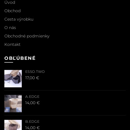
Úvod
Obchod
Cesta výrobku
O nás
Obchodné podmienky
Kontakt
OBĽÚBENÉ
ESSO.TWO
17,00
€
A.EDGE
14,00
€
B.EDGE
14,00
€