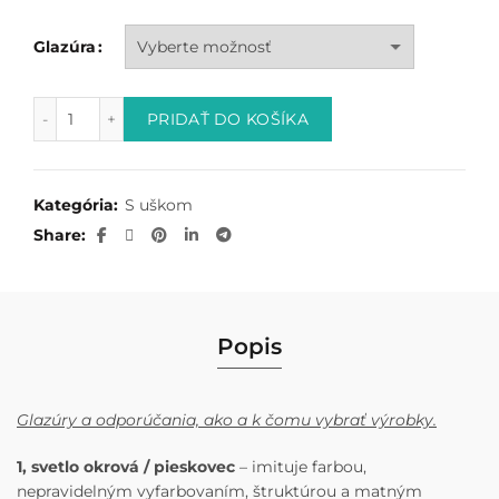
Glazúra
množstvo Big Friend
PRIDAŤ DO KOŠÍKA
Kategória:
S uškom
Share
Popis
Glazúry a odporúčania, ako a k čomu vybrať výrobky.
1, svetlo okrová / pieskovec
– imituje farbou,
nepravidelným vyfarbovaním, štruktúrou a matným