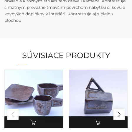
obklad a k rôznym štruktúram dreva i kameňa. Kontrastuje
s matným prevažne tmavším povrchom nábytku či kovu a
kovových doplnkov v interiéri. Kontrastuje aj s bielou
plochou
SÚVISIACE PRODUKTY
Tento
Tento
produkt
produkt