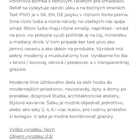
Pollitrová bomba s textovým reliéfom pre smädošov.
Reliéf sa vyskytuje oproti ušku a na bočných stranách.
Text PIVO je v SK, EN, DE jazyku v rôznom fonte písma.
Sme rôzni ľudia a rôzne národy no všetkých nás spája
smäd. Rôzni ľudia majú rôzne smädy, napríklad – smäd
na pivo…no pokojne využi pollitrák aj na čaj, minerálku
a miešaný drink. V tom prípade ber text pivo ako
jemnú recesiu a ako dekor na produkte. Výrobok má
pekný moderný a muskulatúrny tvar. Vyrábame ho iba
v bronz / kovovej, okrová / pieskovec a v transparentnej
glazúre.
Moderné línie úžitkového diela sa skôr hodia do
modernejších priestorov, novostavby, byty a domy po
prerábke, dizajnové štúdia, architektonické ateliéry,
štýlové kaviarne. Šálku je možné objednať jednotlivo,
alebo ako sety 2, 4, 6 i viac kusov, pre rodinu, priateľov
či kolegov. V sete je možné kombinovať glazúry .
Výška výrobku: 14cm
Objem výrobku: 0,5l