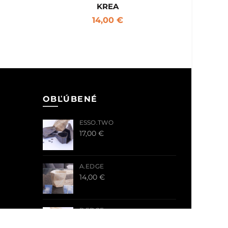
KREA
14,00
€
OBĽÚBENÉ
ESSO.TWO
17,00
€
A.EDGE
14,00
€
B.EDGE
14,00
€