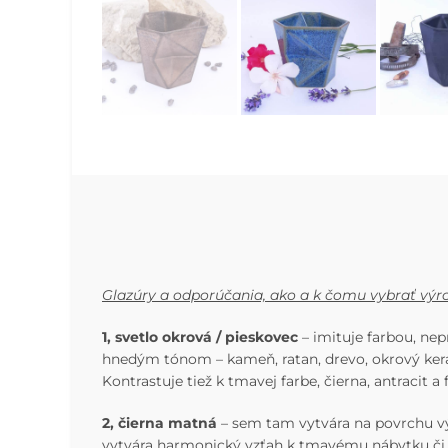
Glazúry a odporúčania, ako a k čomu vybrať výr
1, svetlo okrová / pieskovec
– imituje farbou, ne
hnedým tónom – kameň, ratan, drevo, okrový kera
Kontrastuje tiež k tmavej farbe, čierna, antracit 
2, čierna matná
– sem tam vytvára na povrchu v
vytvára harmonický vzťah k tmavému nábytku či in