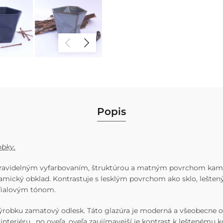
Popis
obky.
pravidelným vyfarbovaním, štruktúrou a matným povrchom kameň.
mický obklad. Kontrastuje s lesklým povrchom ako sklo, leštený
a fialovým tónom.
ýrobku zamatový odlesk. Táto glazúra je moderná a všeobecne 
teriéru , no oveľa, oveľa zaujímavejší je kontrast k leštenému k