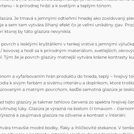
ortenu – k prírodnej hrdzi a k svetlým a teplým tónom.
lazúra. Je tmavá s jemnými odtieňmi hnedej ako zoxidovaný ple
je a sem tam vytvára žíhaný efekt čo je veľmi unikátny zjav. 
ri ktorej by táto glazúra nevynikla.
ovrch s lesklými kryštálikmi v tenkej vrstve s jemnými výlučka
 / kovovej a hodí sa k prírodným materiálom, svetlejších, okrový
. Tým že je povrch glazúry matnejší vytvára krásne kontrasty k
om a vyfarbovaním hrán produktu do hneda, teplý – hrejivý tón s
odia k sivým farbám a sivému interiéru a doplnkom, ktoré trošku
truktúrovaným a matným povrchom, keďže samotná glazúra je lesklá
lad tejto glazúry je takmer tehlovo červená zo spektra hrejivej č
kt zakvitnutej lúky. Glazúra je výrazná na bielom či tmavom – čier
razná a zaujímavá glazúra na oživenie a kontrast v interiéri.
ára tmavšie modré bodky, fľaky a ihličkovité stekance. V tenše