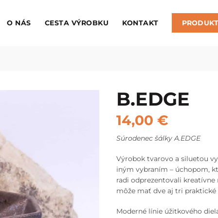
O NÁS
CESTA VÝROBKU
KONTAKT
PRODUK
B.EDGE
14,00
€
Súrodenec šálky A.EDGE
Výrobok tvarovo a siluetou v
iným vybraním – úchopom, kto
radi odprezentovali kreatívne
môže mať dve aj tri praktické 
Moderné línie úžitkového diel