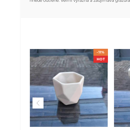
hnedé odtiene. Veľmi výrazná a zaujímavá glazúra n
-11%
HOT