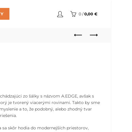
TY
0
/
0,00
€
ychádzajúci zo šálky s názvom A.EDGE, avšak s
rý je tvorený viacerými rovinami. Takto by sme
 myslenie a to, že podobný, alebo zhodný tvar
riešenia.
a sa skôr hodia do modernejších priestorov,