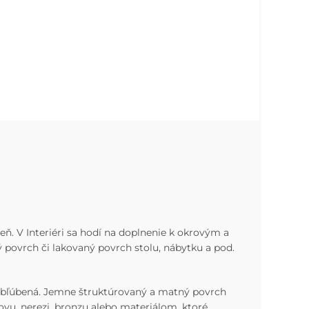
 V Interiéri sa hodí na doplnenie k okrovým a
 povrch či lakovaný povrch stolu, nábytku a pod.
obľúbená. Jemne štruktúrovaný a matný povrch
ovu, nerezi, bronzu alebo materiálom, ktoré