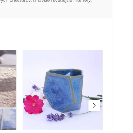
ch priestorov, tmavšie i svetlejšie interiéry.