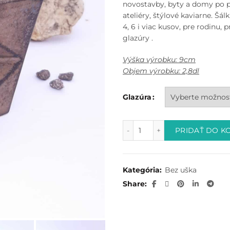
novostavby, byty a domy po pr
ateliéry, štýlové kaviarne. Šá
4, 6 i viac kusov, pre rodinu,
glazúry .
Výška výrobku: 9cm
Objem výrobku: 2,8dl
Glazúra
množstvo B.EDGE
PRIDAŤ DO K
Kategória:
Bez uška
Share