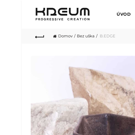
ÚVOD
Domov
Bez uška
B.EDGE