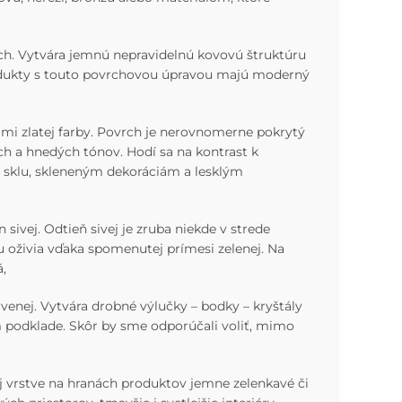
ch. Vytvára jemnú nepravidelnú kovovú štruktúru
Produkty s touto povrchovou úpravou majú moderný
mi zlatej farby. Povrch je nerovnomerne pokrytý
ch a hnedých tónov. Hodí sa na kontrast k
u sklu, skleneným dekoráciám a lesklým
ivej. Odtieň sivej je zruba niekde v strede
 oživia vďaka spomenutej prímesi zelenej. Na
,
ervenej. Vytvára drobné výlučky – bodky – kryštály
nom podklade. Skôr by sme odporúčali voliť, mimo
j vrstve na hranách produktov jemne zelenkavé či