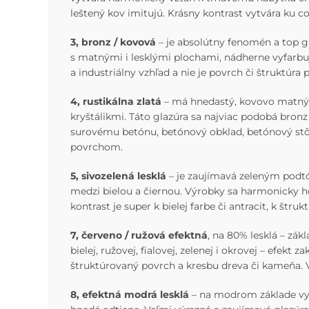
leštený kov imitujú. Krásny kontrast vytvára ku c
3, bronz / kovová
– je absolútny fenomén a top g
s matnými i lesklými plochami, nádherne vyfarbu
a industriálny vzhľad a nie je povrch či štruktúra p
4, rustikálna zlatá
– má hnedastý, kovovo matný p
kryštálikmi. Táto glazúra sa najviac podobá bronz
surovému betónu, betónový obklad, betónový stôl
povrchom.
5, sivozelená lesklá
– je zaujímavá zeleným podtón
medzi bielou a čiernou. Výrobky sa harmonicky h
kontrast je super k bielej farbe či antracit, k š
7, červeno / ružová efektná
, na 80% lesklá – zák
bielej, ružovej, fialovej, zelenej i okrovej – efe
štruktúrovaný povrch a kresbu dreva či kameňa. Vý
8, efektná modrá lesklá
– na modrom základe vytv