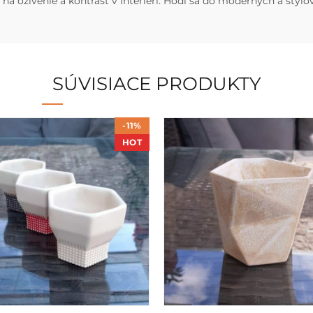
a oživenie a kontrast v interiéri. Hodí sa do moderných a štýlový
SÚVISIACE PRODUKTY
-11%
HOT