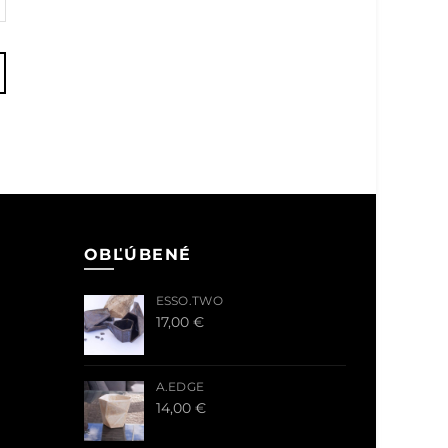
OBĽÚBENÉ
ESSO.TWO
17,00
€
A.EDGE
14,00
€