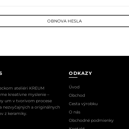
OBNOVA HESLA
S
ODKAZY
Úvod
eckom ateliéri KREUM
me kreatívne myslenie –
Obchod
ny um v tvorivom procese
Cesta výrobku
a nezvyčajných a originálnych
O nás
v z keramiky.
Obchodné podmienky
Kontakt