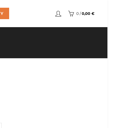
TY
0
/
0,00
€