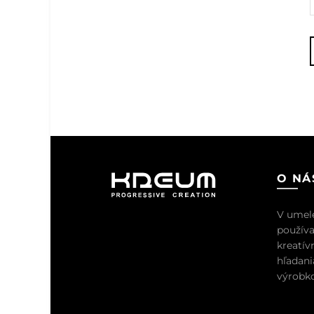
O NÁ
V umel
používa
kreatív
hľadani
výrobko