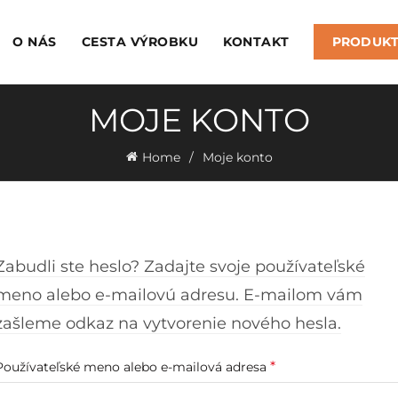
O NÁS
CESTA VÝROBKU
KONTAKT
PRODUK
MOJE KONTO
Home
Moje konto
Zabudli ste heslo? Zadajte svoje používateľské
meno alebo e-mailovú adresu. E-mailom vám
zašleme odkaz na vytvorenie nového hesla.
Povinné
*
Používateľské meno alebo e-mailová adresa