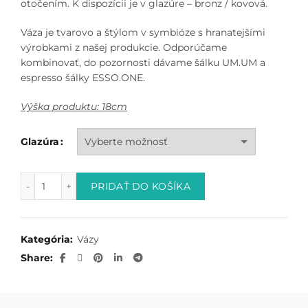
otočením. K dispozícii je v glazúre – bronz / kovová.
Váza je tvarovo a štýlom v symbióze s hranatejšími
výrobkami z našej produkcie. Odporúčame
kombinovať, do pozornosti dávame šálku UM.UM a
espresso šálky ESSO.ONE.
Výška produktu: 18cm
Glazúra
množstvo Váza UM
PRIDAŤ DO KOŠÍKA
Kategória:
Vázy
Share